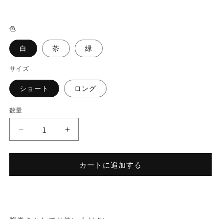
常
ア
(1)
(2
価
を
色
格
開
く
白
茶
緑
サイズ
ショート
ロング
数量
ウ
ウ
エ
エ
ス
ス
カートに追加する
ト
ト
ウ
ウ
ォ
ォ
ー
ー
マ
マ