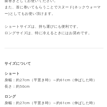
腹巻きとしてお使いください。
ー
ー
また、首に巻いてもらうことでスヌード(ネックウォーマ
の
の
ー)としてもお使い頂けます。
数
数
量
量
ショートサイズは、持ち運びにも便利です。
を
を
ロングサイズは、特に冷えるときにはお奨めです。
減
増
ら
や
す
す
サイズについて
ショート
身幅：約27cm（平置き時）～約61cm（伸ばした時）
長さ：約50cm
ロング
身幅：約27cm（平置き時）～約61cm（伸ばした時）