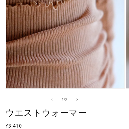
モ
ー
の
1
/
3
ダ
ル
ウエストウォーマー
で
メ
デ
通
¥3,410
ィ