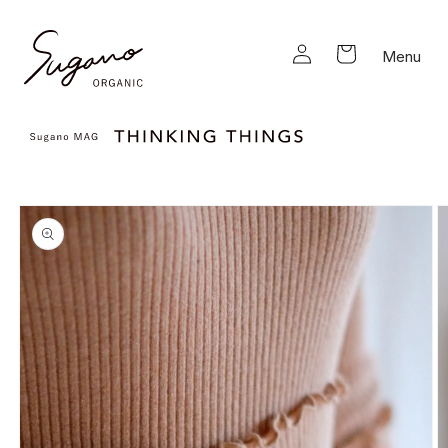
コンテ
ロ
ンツに
カ
進む
グ
ー
Menu
イ
ト
ン
商品情
報にス
キップ